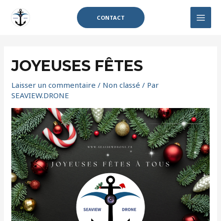
Aller
au
CONTACT
MAI
contenu
MEN
JOYEUSES FÊTES
Laisser un commentaire
/
Non classé
/ Par
SEAVIEW.DRONE