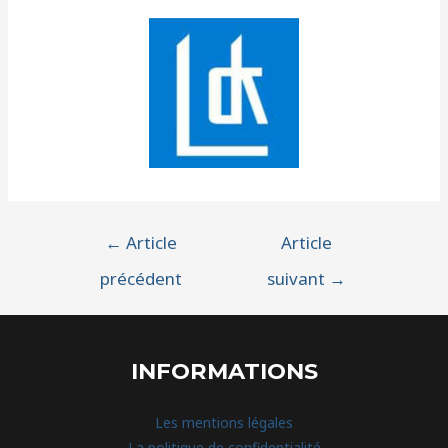
←
Article
Article
précédent
suivant
→
INFORMATIONS
Les mentions légales
La politique de confidentialité