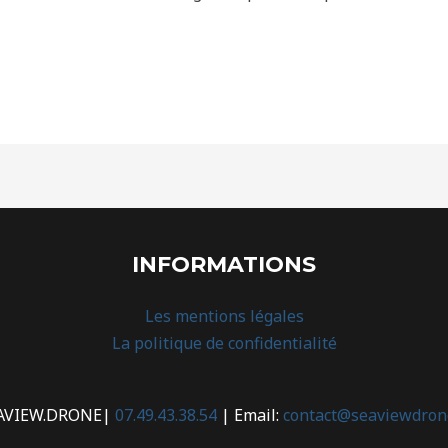
INFORMATIONS
Les mentions légales
La politique de confidentialité
AVIEW.DRONE|
07.49.43.38.54
| Email:
contact@seaviewdrone